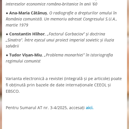
intereselor economice româno-britanice în anii ’60
●
Ana-Maria Cătănuş
,
O radiografie a drepturilor omului în
România comunistă. Un memoriu adresat Congresului S.U.A.,
martie 1979
●
Constantin Hlihor
,
„Factorul Gorbaciov” și doctrina
„Sinatra”. Între eșecul unui proiect imperial sovietic și iluzia
salvării
●
Tudor Vișan-Miu
,
„Problema monarhiei” în istoriografia
regimului comunist
Varianta electronică a revistei (integrală şi pe articole) poate
fi obţinută prin bazele de date internaţionale CEEOL şi
EBSCO.
Pentru Sumarul AT nr. 3-4/2025, accesaţi
aici.