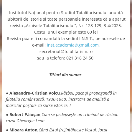
Institutul Naţional pentru Studiul Totalitarismului anunţă
iubitorii de istorie şi toate persoanele interesate că a apărut
revista „Arhivele Totalitarismului”, Nr. 128-129, 3-4/2025.
Costul unui exemplar este 60 lei
Revista poate fi comandată la sediul I.N.S.T., pe adresele de
e-mail:
inst.academia@gmail.com
,
secretariat@totalitarism.ro
sau la telefon: 021 318 24 50.
Titluri din sumar
:
●
Alexandru-Cristian Voicu
,
Război, pace și propagandă în
filatelia românească, 1930-1960. Încercare de analiză a
mărcilor poștale ca surse istorice, I
●
Robert Păiuşan
,
Cum se pedepseşte un criminal de război:
cazul Gheorghe Leon
●
Mioara Anton
,
Când Estul (re)întâlnește Vestul. Jocul