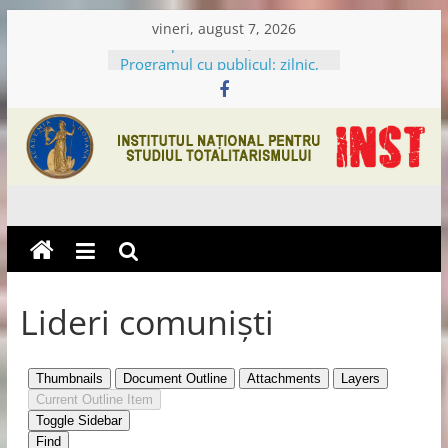
Skip
vineri, august 7, 2026
de luni până vineri, 9.00-13.00
to
Programul cu publicul: zilnic,
content
Institutul
Pentru
Lideri comuniști
Studiul
Totalitarismului
Academia