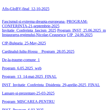
Afis-GloBV-final_12-10-2025
Fascismul-si-extrema-dreapta-europeana-
PROGRAM-
CONFERINTA-21-septembrie-2025
Invitatie_Conferinta_fascism_2025
Program_INST_25.06.2025_m
Instaurarea-regimului-Nicolae-Ceausescu
CfP_24.06.2025
CfP-Bulgaria_25-May-2025
Cardinalul-Iuliu-Hossu__Program_28.05.2025
De-la-traume-comune_1
Program_6.05.2025_web
Program_13_14-mai-2025_FINAL
INST_Invitatie_Conferinta_Disidenta_29-aprilie-2025_FINAL
Lansare-si-prezentare-25-03-2025
Program_MISCAREA-PENTRU
INST_Program_6.03.2025