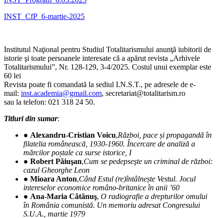
INST_CfP_6-martie-2025
Institutul Naţional pentru Studiul Totalitarismului anunţă iubitorii de
istorie şi toate persoanele interesate că a apărut revista „Arhivele
Totalitarismului”, Nr. 128-129, 3-4/2025. Costul unui exemplar este
60 lei
Revista poate fi comandată la sediul I.N.S.T., pe adresele de e-
mail:
inst.academia@gmail.com
, secretariat@totalitarism.ro
sau la telefon: 021 318 24 50.
Titluri din sumar
:
●
Alexandru-Cristian Voicu
,
Război, pace și propagandă în
filatelia românească, 1930-1960. Încercare de analiză a
mărcilor poștale ca surse istorice, I
●
Robert Păiuşan
,
Cum se pedepseşte un criminal de război:
cazul Gheorghe Leon
●
Mioara Anton
,
Când Estul (re)întâlnește Vestul. Jocul
intereselor economice româno-britanice în anii ’60
●
Ana-Maria Cătănuş
,
O radiografie a drepturilor omului
în România comunistă. Un memoriu adresat Congresului
S.U.A., martie 1979