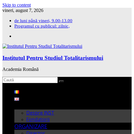
Skip to content
vineri, august 7, 2026
de luni până vineri, 9.00-13.00
Programul cu publicul: zilnic,
Institutul Pentru Studiul Totalitarismului
Academia Română
Acasă
Despre INST
Fondatorii
ORGANIZARE
Director