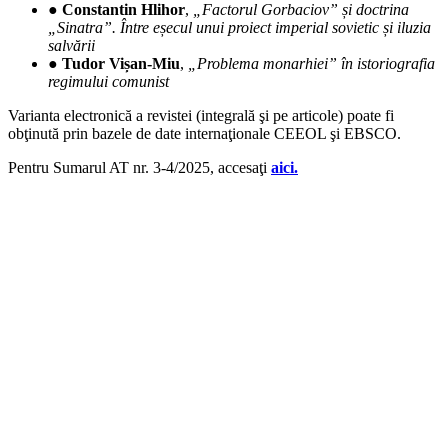
●
Constantin Hlihor
,
„Factorul Gorbaciov” și doctrina
„Sinatra”. Între eșecul unui proiect imperial sovietic și iluzia
salvării
●
Tudor Vișan-Miu
,
„Problema monarhiei” în istoriografia
regimului comunist
Varianta electronică a revistei (integrală şi pe articole) poate fi
obţinută prin bazele de date internaţionale CEEOL şi EBSCO.
Pentru Sumarul AT nr. 3-4/2025, accesaţi
aici.