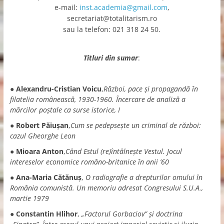
e-mail:
inst.academia@gmail.com
,
secretariat@totalitarism.ro
sau la telefon: 021 318 24 50.
Titluri din sumar
:
●
Alexandru-Cristian Voicu
,
Război, pace și propagandă în
filatelia românească, 1930-1960. Încercare de analiză a
mărcilor poștale ca surse istorice, I
●
Robert Păiuşan
,
Cum se pedepseşte un criminal de război:
cazul Gheorghe Leon
●
Mioara Anton
,
Când Estul (re)întâlnește Vestul. Jocul
intereselor economice româno-britanice în anii ’60
●
Ana-Maria Cătănuş
,
O radiografie a drepturilor omului în
România comunistă. Un memoriu adresat Congresului S.U.A.,
martie 1979
●
Constantin Hlihor
,
„Factorul Gorbaciov” și doctrina