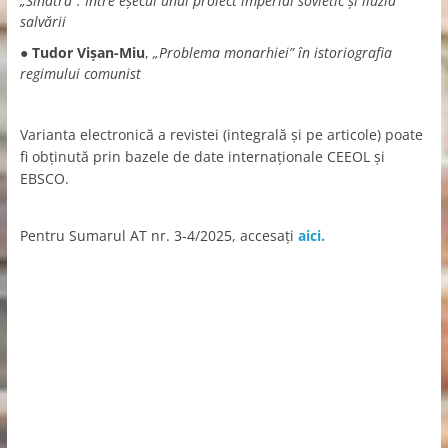
„Sinatra”. Între eșecul unui proiect imperial sovietic și iluzia
salvării
●
Tudor Vișan-Miu
,
„Problema monarhiei” în istoriografia
regimului comunist
Varianta electronică a revistei (integrală şi pe articole) poate
fi obţinută prin bazele de date internaţionale CEEOL şi
EBSCO.
Pentru Sumarul AT nr. 3-4/2025, accesaţi
aici.