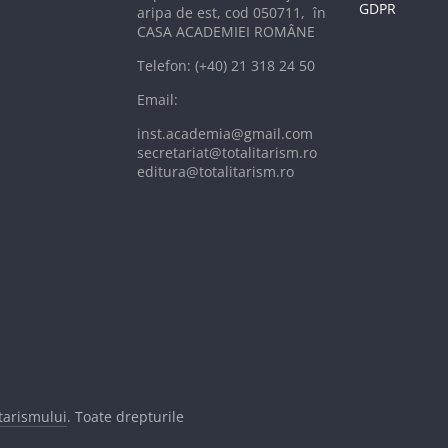
GDPR
aripa de est, cod 050711, în
CASA ACADEMIEI ROMÂNE
Telefon: (+40) 21 318 24 50
Email:
inst.academia@gmail.com
secretariat@totalitarism.ro
editura@totalitarism.ro
itarismului
. Toate drepturile