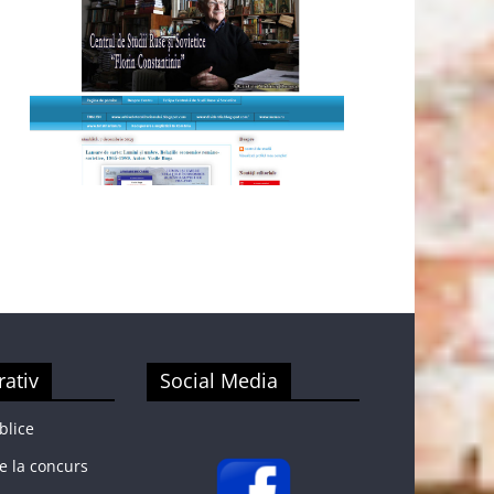
rativ
Social Media
blice
e la concurs