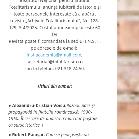
Institutul Naţional pentru Studiul
Totalitarismului anunţă iubitorii de istorie şi
toate persoanele interesate că a apărut
revista „Arhivele Totalitarismului”, Nr. 128-
129, 3-4/2025. Costul unui exemplar este 60
lei
Revista poate fi comandată la sediul I.N.S.T.,
pe adresele de e-mail:
inst.academia@gmail.com
,
secretariat@totalitarism.ro
sau la telefon: 021 318 24 50.
Titluri din sumar
:
●
Alexandru-Cristian Voicu
,
Război, pace și
propagandă în filatelia românească, 1930-
1960. Încercare de analiză a mărcilor poștale
ca surse istorice, I
●
Robert Păiuşan
,
Cum se pedepseşte un