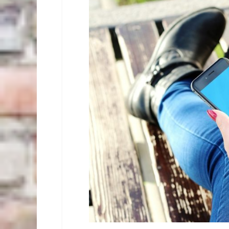
Totalitarismulu
Academia
Română