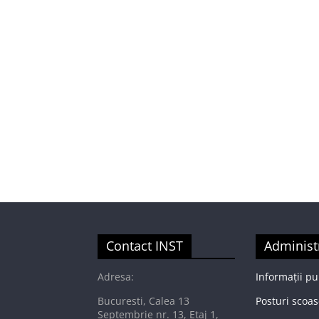
Contact INST
Administ
Adresa:
Informații pu
Bucuresti, Calea 13
Posturi scoas
Septembrie nr. 13, Etaj 1,