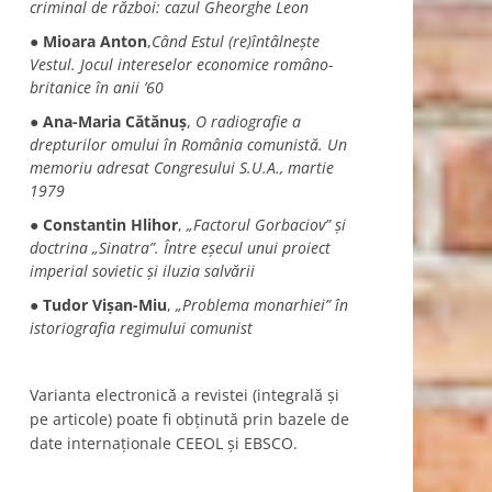
criminal de război: cazul Gheorghe Leon
●
Mioara Anton
,
Când Estul (re)întâlnește
Vestul. Jocul intereselor economice româno-
britanice în anii ’60
●
Ana-Maria Cătănuş
,
O radiografie a
drepturilor omului în România comunistă. Un
memoriu adresat Congresului S.U.A., martie
1979
●
Constantin Hlihor
,
„Factorul Gorbaciov” și
doctrina „Sinatra”. Între eșecul unui proiect
imperial sovietic și iluzia salvării
●
Tudor Vișan-Miu
,
„Problema monarhiei” în
istoriografia regimului comunist
Varianta electronică a revistei (integrală şi
pe articole) poate fi obţinută prin bazele de
date internaţionale CEEOL şi EBSCO.